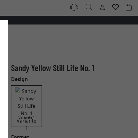
Sandy Yellow Still Life No. 1
Design
Variante 1
Format