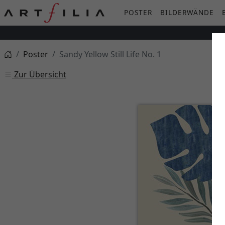
POSTER
BILDERWÄNDE
Poster
Sandy Yellow Still Life No. 1
Zur Übersicht