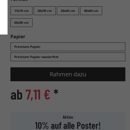
13x18 cm
20x30 cm
30x45 cm
40x60 cm
60x90 cm
Papier
Premium-Papier
Premium-Papier wasserfest
Rahmen dazu
ab
7,11 €
*
Aktion
10% auf alle Poster!