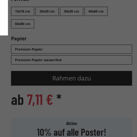
13x18 cm
20x30 cm
30x45 cm
40x60 cm
60x90 cm
Papier
Premium-Papier
Premium-Papier wasserfest
Rahmen dazu
ab
7,11 €
*
Aktion
10% auf alle Poster!