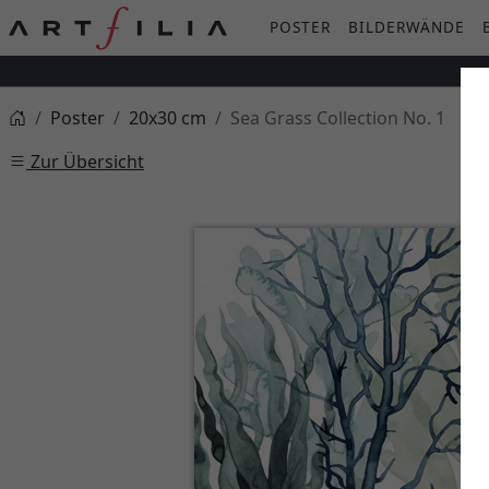
POSTER
BILDERWÄNDE
Poster
20x30 cm
Sea Grass Collection No. 1
Zur Übersicht