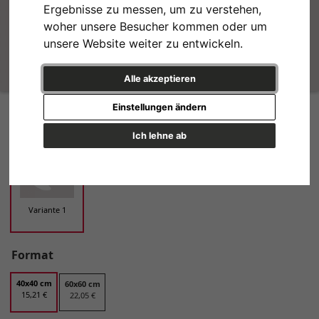
Ergebnisse zu messen, um zu verstehen,
woher unsere Besucher kommen oder um
unsere Website weiter zu entwickeln.
Alle akzeptieren
Sleepy Time No. 1 Variante 1 | 40x40 cm | Premium-Papier
Einstellungen ändern
Design
Ich lehne ab
Variante 1
Format
40x40 cm
60x60 cm
15,21 €
22,05 €