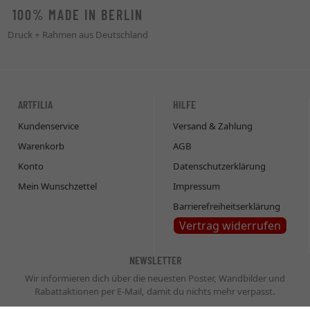
100% MADE IN BERLIN
Druck + Rahmen aus Deutschland
ARTFILIA
HILFE
Kundenservice
Versand & Zahlung
Warenkorb
AGB
Konto
Datenschutzerklärung
Mein Wunschzettel
Impressum
Barrierefreiheitserklärung
Vertrag widerrufen
NEWSLETTER
Wir informieren dich über die neuesten Poster, Wandbilder und
Rabattaktionen per E-Mail, damit du nichts mehr verpasst.