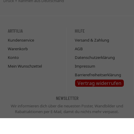
Druck + Rahmen aus Deutschland
ARTFILIA
HILFE
Kundenservice
Versand & Zahlung
Warenkorb
AGB
Konto
Datenschutzerklärung
Mein Wunschzettel
Impressum
Barrierefreiheitserklärung
Vertrag widerrufen
NEWSLETTER
Wir informieren dich über die neuesten Poster, Wandbilder und
Rabattaktionen per E-Mail, damit du nichts mehr verpasst.
Newsletter
Abonnieren