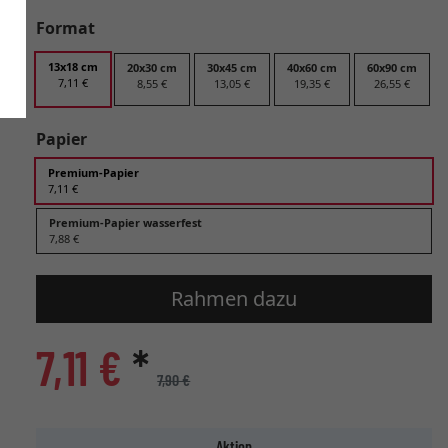
Format
13x18 cm
20x30 cm
30x45 cm
40x60 cm
60x90 cm
7,11 €
8,55 €
13,05 €
19,35 €
26,55 €
Papier
Premium-Papier
7,11 €
Premium-Papier wasserfest
7,88 €
Rahmen dazu
7,11 €
*
7,90 €
Aktion