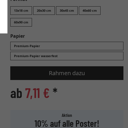
13x18 cm
20x30 cm
30x45 cm
40x60 cm
60x90 cm
Papier
Premium-Papier
Premium-Papier wasserfest
Rahmen dazu
ab
7,11 €
*
Aktion
10% auf alle Poster!