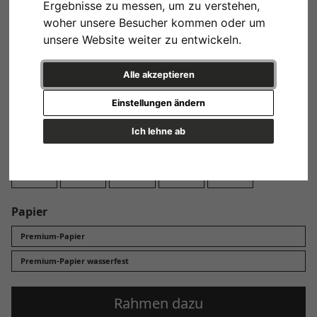
Ergebnisse zu messen, um zu verstehen,
Design
woher unsere Besucher kommen oder um
unsere Website weiter zu entwickeln.
Alle akzeptieren
Einstellungen ändern
Variante 1
Ich lehne ab
Format
13x18 cm
20x30 cm
30x45 cm
40x60 cm
60x90 cm
Papier
Premium-Papier
Premium-Papier wasserfest
Rahmen dazu