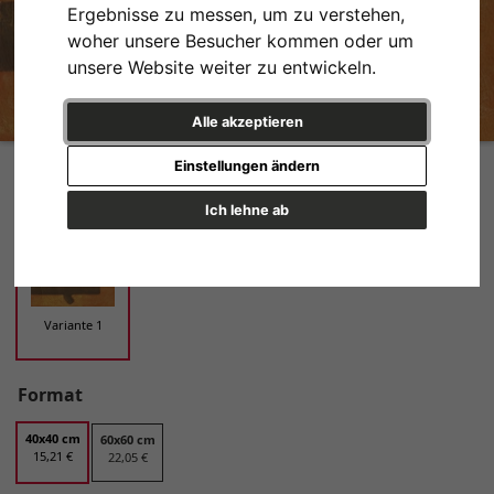
Ergebnisse zu messen, um zu verstehen,
woher unsere Besucher kommen oder um
unsere Website weiter zu entwickeln.
Alle akzeptieren
Tree Friend Variante 1 | 40x40 cm | Premium-Papier
Einstellungen ändern
Design
Ich lehne ab
Variante 1
Format
40x40 cm
60x60 cm
15,21 €
22,05 €