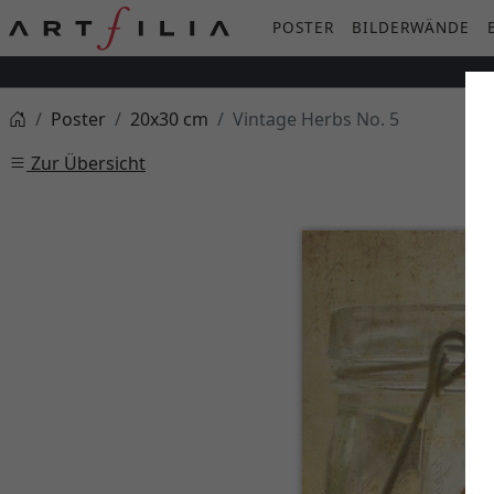
POSTER
BILDERWÄNDE
Poster
20x30 cm
Vintage Herbs No. 5
Zur Übersicht