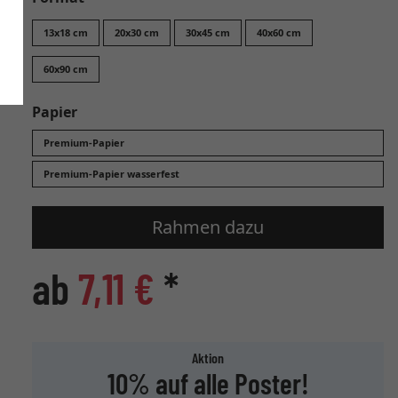
13x18 cm
20x30 cm
30x45 cm
40x60 cm
60x90 cm
Papier
Premium-Papier
Premium-Papier wasserfest
Rahmen dazu
ab
7,11 €
*
Aktion
10% auf alle Poster!