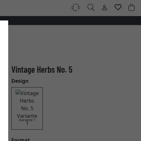
Vintage Herbs No. 5
Design
Variante 1
Format