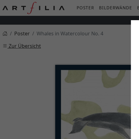
POSTER
BILDERWÄNDE
Poster
Whales in Watercolour No. 4
Zur Übersicht