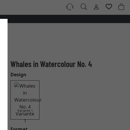
Whales in Watercolour No. 4
Design
Variante 1
Format