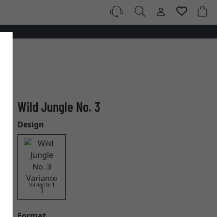
Wild Jungle No. 3
Design
Variante 1
Format