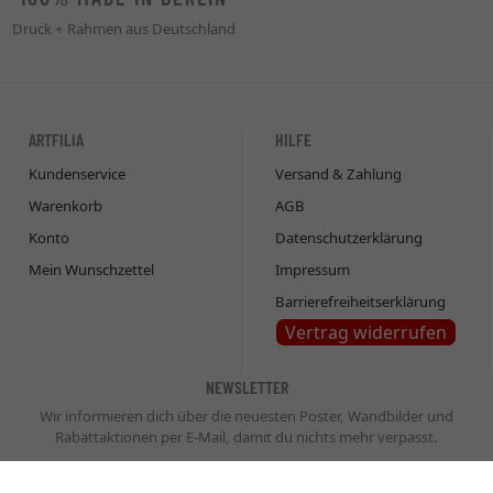
Druck + Rahmen aus Deutschland
ARTFILIA
HILFE
Kundenservice
Versand & Zahlung
Warenkorb
AGB
Konto
Datenschutzerklärung
Mein Wunschzettel
Impressum
Barrierefreiheitserklärung
Vertrag widerrufen
NEWSLETTER
Wir informieren dich über die neuesten Poster, Wandbilder und
Rabattaktionen per E-Mail, damit du nichts mehr verpasst.
Newsletter
Abonnieren