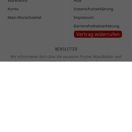
Warenkorb
AGB
Konto
Datenschutzerklärung
Mein Wunschzettel
Impressum
Barrierefreiheitserklärung
Vertrag widerrufen
NEWSLETTER
Wir informieren dich über die neuesten Poster, Wandbilder und
Rabattaktionen per E-Mail, damit du nichts mehr verpasst.
Newsletter
Abonnieren