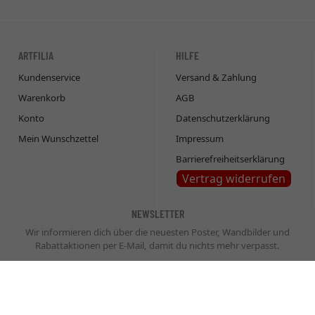
ARTFILIA
HILFE
Kundenservice
Versand & Zahlung
Warenkorb
AGB
Konto
Datenschutzerklärung
Mein Wunschzettel
Impressum
Barrierefreiheitserklärung
Vertrag widerrufen
NEWSLETTER
Wir informieren dich über die neuesten Poster, Wandbilder und
Rabattaktionen per E-Mail, damit du nichts mehr verpasst.
Newsletter
Abonnieren