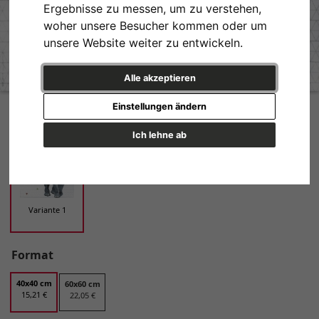
Ergebnisse zu messen, um zu verstehen,
woher unsere Besucher kommen oder um
unsere Website weiter zu entwickeln.
Alle akzeptieren
Young Elephant Variante 1 | 40x40 cm | Premium-Papier
Einstellungen ändern
Design
Ich lehne ab
Variante 1
Format
40x40 cm
60x60 cm
15,21 €
22,05 €