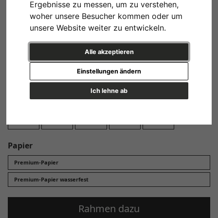
Ergebnisse zu messen, um zu verstehen,
Design
woher unsere Besucher kommen oder um
unsere Website weiter zu entwickeln.
Alle akzeptieren
Variante 1
Einstellungen ändern
Ich lehne ab
Format
13x18 cm
20x30 cm
30x45 cm
40x60 cm
60x90 cm
Papier
Premium-Papier
Premium-Papier wasserfest
Rahmen dazu