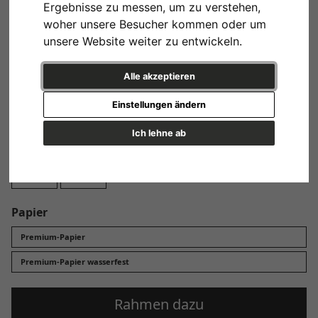
Ergebnisse zu messen, um zu verstehen,
Design
woher unsere Besucher kommen oder um
unsere Website weiter zu entwickeln.
Alle akzeptieren
Variante 1
Einstellungen ändern
Ich lehne ab
Format
40x40 cm
60x60 cm
Papier
Premium-Papier
Premium-Papier wasserfest
Rahmen dazu