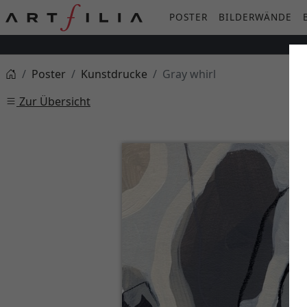
POSTER
BILDERWÄNDE
Poster
Kunstdrucke
Gray whirl
Zur Übersicht