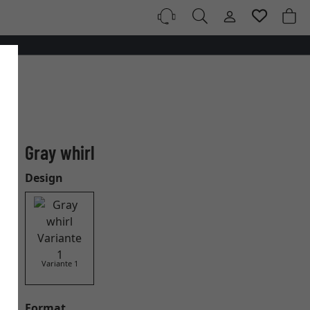
Gray whirl
Design
Variante 1
Format