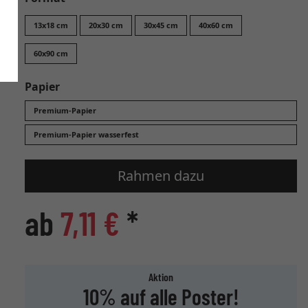
13x18 cm
20x30 cm
30x45 cm
40x60 cm
60x90 cm
Papier
Premium-Papier
Premium-Papier wasserfest
Rahmen dazu
ab
7,11 €
*
Aktion
10% auf alle Poster!