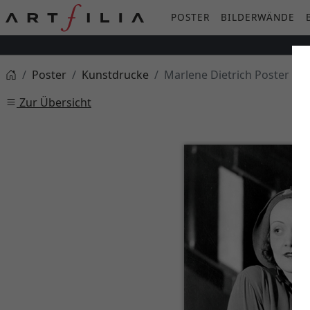
POSTER
BILDERWÄNDE
Poster
Kunstdrucke
Marlene Dietrich Poster (ca.
Zur Übersicht