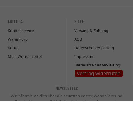
ARTFILIA
HILFE
Kundenservice
Versand & Zahlung
Warenkorb
AGB
Konto
Datenschutzerklärung
Mein Wunschzettel
Impressum
Barrierefreiheitserklärung
Vertrag widerrufen
NEWSLETTER
Wir informieren dich über die neuesten Poster, Wandbilder und
Rabattaktionen per E-Mail, damit du nichts mehr verpasst.
Newsletter
Abonnieren