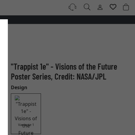
"Trappist 1e" - Visions of the Future
Poster Series, Credit: NASA/JPL
Design
Variante 1