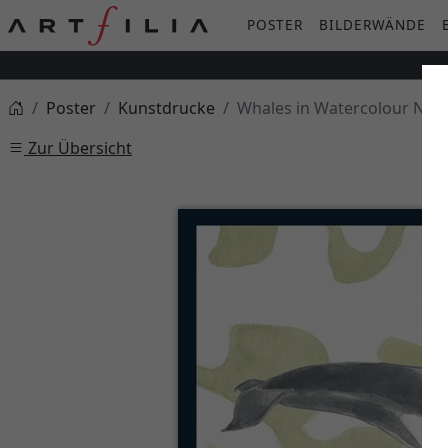
POSTER
BILDERWÄNDE
Poster
Kunstdrucke
Whales in Watercolour No. 
Zur Übersicht