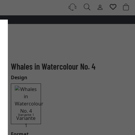
Whales in Watercolour No. 4
Design
Variante 1
Format