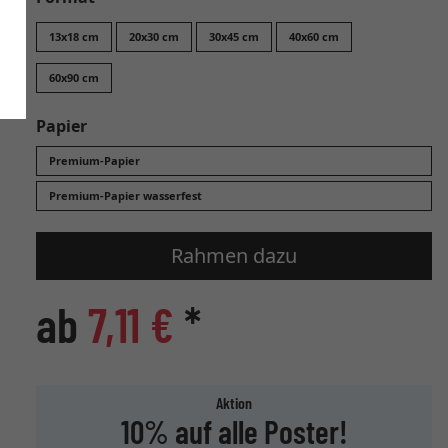
13x18 cm
20x30 cm
30x45 cm
40x60 cm
60x90 cm
Papier
Premium-Papier
Premium-Papier wasserfest
Rahmen dazu
ab
7,11 €
*
Aktion
10% auf alle Poster!