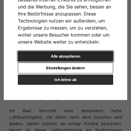
und die Werbung, die Sie sehen, besser an
Ihre Bedürfnisse anzupassen. Diese
Technologien nutzen wir außerdem, um
Ergebnisse zu messen, um zu verstehen,
woher unsere Besucher kommen oder um
Ja, das geht! Wir sagen dir, worauf du achtest solltest,
unsere Website weiter zu entwickeln.
wenn Du Bilder, Fotos oder Poster auch in deinem
Badezimmer aufhängen möchtest und geben dir
Alle akzeptieren
Tipps, damit du dich lange an deiner Wandeko
erfreust!
Einstellungen ändern
Ich lehne ab
Das Badezimmer – eine spezielle
Umgebung für deine Bilder
Im Bad herrscht eine besonders hohe
Luftfeuchtigkeit, vor allem nach dem Duschen und
Baden. Daher solltest du einige Punkte beachten,
bevor du deine Lieblingsstücke im Badezimmer