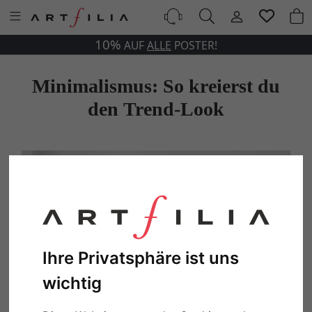
10%
AUF
ALLE
POSTER!
Minimalismus: So kreierst du
den Trend-Look
Ihre Privatsphäre ist uns
wichtig