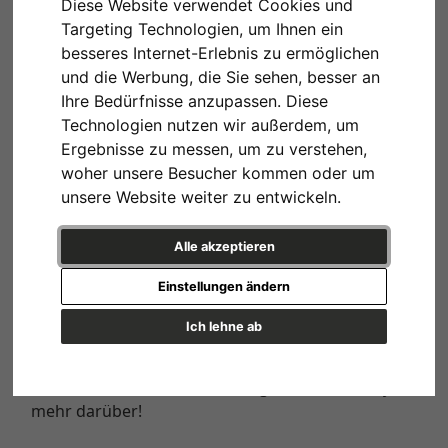
Diese Website verwendet Cookies und
Targeting Technologien, um Ihnen ein
besseres Internet-Erlebnis zu ermöglichen
und die Werbung, die Sie sehen, besser an
Ihre Bedürfnisse anzupassen. Diese
Zum Poster "On the Page No. 12"
Technologien nutzen wir außerdem, um
Wie geht Minimalismus im Interior? Die
Ergebnisse zu messen, um zu verstehen,
Ordnungsberaterin Marie Kondo plädiert für ein
woher unsere Besucher kommen oder um
aufgeräumtes Heim, wo sich die Einrichtung auf
unsere Website weiter zu entwickeln.
das Wesentliche beschränkt. Mit einem
minimalistisch eingerichteten Zuhause liegst du
Alle akzeptieren
deshalb nicht nur im Trend: Freie Räume schaffen
Einstellungen ändern
Platz für neue Ideen, fördern die Konzentration
und rücken das in den Zimmern Vorhandene in
Ich lehne ab
den Fokus. Damit du den Trend-Look in deinen vier
Wänden erfolgreich kreierst, lohnt es sich, dass du
erfährst, was Minimalismus genau ist. Lies jetzt
mehr darüber!