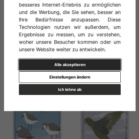
ab 15,21 € *
16,90 €
ab 15,21 € *
16,90 €
besseres Internet-Erlebnis zu ermöglichen
und die Werbung, die Sie sehen, besser an
Ihre Bedürfnisse anzupassen. Diese
Technologien nutzen wir außerdem, um
Ergebnisse zu messen, um zu verstehen,
woher unsere Besucher kommen oder um
unsere Website weiter zu entwickeln.
Alle akzeptieren
AVIAN CALENDAR: JANUARY
AVIAN CALENDAR: JULY
Einstellungen ändern
ab 15,21 € *
16,90 €
ab 15,21 € *
16,90 €
Ich lehne ab