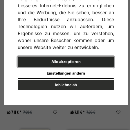
besseres Internet-Erlebnis zu ermöglichen
und die Werbung, die Sie sehen, besser an
Ihre Bedürfnisse anzupassen. Diese
HENRI DE TOULOUSE-LAUTREC - LA PASSAGÈRE DU 54
WERBEPLAKAT FÜR "DE KRONIEK"
Technologien nutzen wir außerdem, um
Ergebnisse zu messen, um zu verstehen,
ab 7,11 € *
7,90 €
ab 7,11 € *
7,90 €
woher unsere Besucher kommen oder um
unsere Website weiter zu entwickeln.
Alle akzeptieren
Einstellungen ändern
Ich lehne ab
GEORGE BARBIER - COSTUME DE BAIN
GEORGE BARBIER - PAPILLONS
ab 7,11 € *
7,90 €
ab 7,11 € *
7,90 €