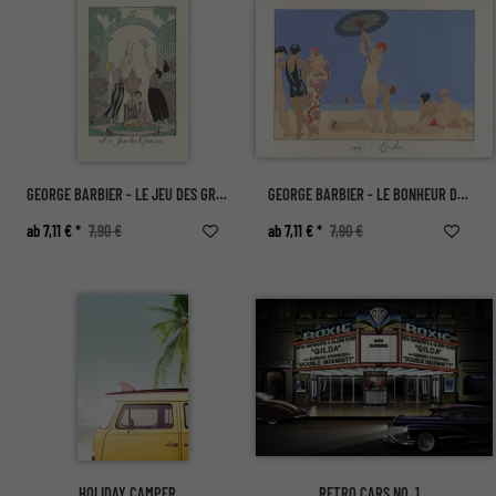
GEORGE BARBIER - LE JEU DES GRACES
GEORGE BARBIER - LE BONHEUR DU JOUR; OU, LES GRACES A LA MODE
ab 7,11 € *
7,90 €
ab 7,11 € *
7,90 €
HOLIDAY CAMPER
RETRO CARS NO. 1