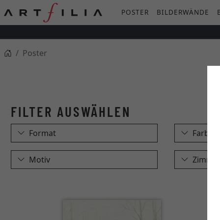
POSTER
BILDERWÄNDE
Poster
Format
Farbe
Motiv
Zimme