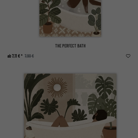
THE PERFECT BATH
ab 7,11 € *
7,90 €