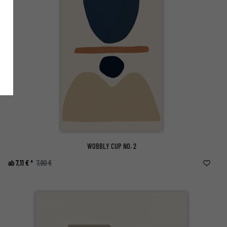
WOBBLY CUP NO. 2
ab 7,11 € *
7,90 €